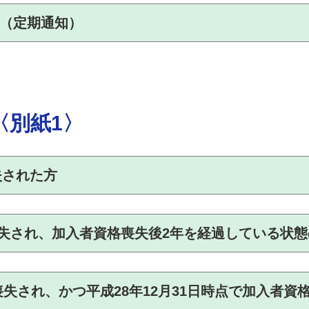
（定期通知）
〈別紙1〉
失された方
喪失され、
加入者資格喪失後2年を経過している状態
喪失され、
かつ平成28年12月31日時点で加入者